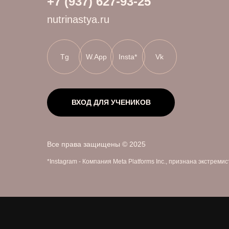
+7 (937) 627-93-25
nutrinastya.ru
Tg
W.App
Insta*
Vk
ВХОД ДЛЯ УЧЕНИКОВ
Все права защищены © 2025
*Instagram - Компания Meta Platforms Inc., признана экстрем