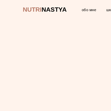
NUTRI
NASTYA
обо мне
шк