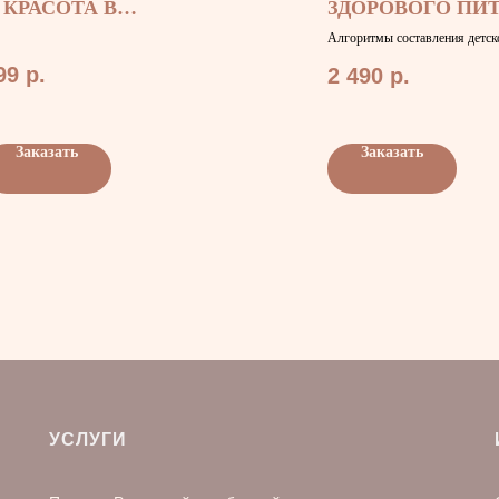
 КРАСОТА В
ЗДОРОВОГО ПИ
АРЕЛКЕ»
Алгоритмы составления детск
рациона + 50 рецептов детски
99
р.
помощь маме.
2 490
р.
Заказать
Заказать
УСЛУГИ