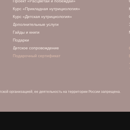
Проект «Расцветай и побеждай»
Курс «Прикладная нутрициология»
Курс «Детская нутрициология»
Дополнительные услуги
Гайды и книги
Подарки
Детское сопровождение
Подарочный сертификат
истской организацией, ее деятельность на территории России запрещена.