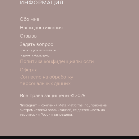
ИНФОРМАЦИЯ
Обо мне
Наши достижения
Отзывы
Задать вопрос
Мои дипломы и
сертификаты
Политика конфиденциальности
Оферта
Согласие на обработку
персональных данных
Все права защищены © 2025
*Instagram - Компания Meta Platforms Inc., признана
экстремистской организацией, ее деятельность на
территории России запрещена.