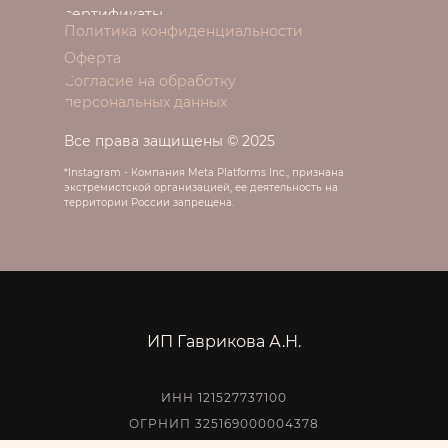
сертификаты
Политика конфиденциальности
Оферта
Согласие на обработку
персональных данных
Все права защищены © 2025
*Instagram - Компания Meta Platforms Inc., признана
экстремистской организацией, ее деятельность на
территории России запрещена.
ИП Гаврикова А.Н.
ИНН 121527737100
ОГРНИП 325169000004378