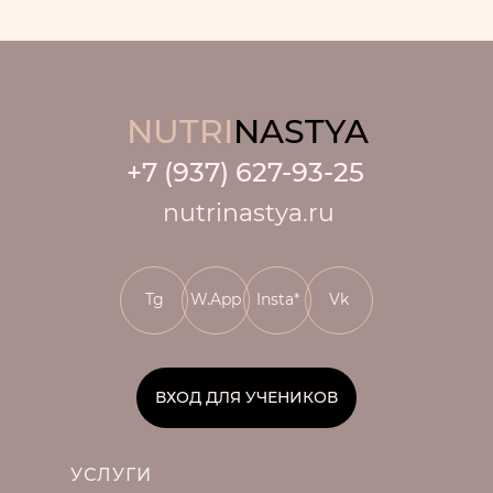
NUTRI
NASTYA
+7 (937) 627-93-25
nutrinastya.ru
Tg
W.App
Insta*
Vk
ВХОД ДЛЯ УЧЕНИКОВ
УСЛУГИ