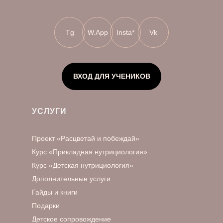
Tg
W.App
Insta*
Vk
ВХОД ДЛЯ УЧЕНИКОВ
УСЛУГИ
Проект «Расцветай и побеждай»
Курс «Прикладная нутрициология»
Курс «Детская нутрициология»
Дополнительные услуги
Гайды и книги
Подарки
Детское сопровождение