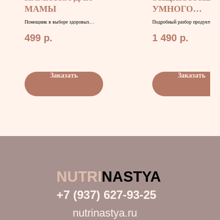
МАМЫ
УМНОГО
ПОТРЕБИТЕЛ
Помощник в выборе здоровых
Подробный разбор продуктов,
качественных продуктов, безопасной
лайфхаки бюджетного питания, 
посуды, а также правила хранения
посуде и здоровом питании.
499
р.
1 490
р.
продуктов.
Заказать
Заказать
NUTRI
NASTYA
+7 (937) 627-93-25
nutrinastya.ru