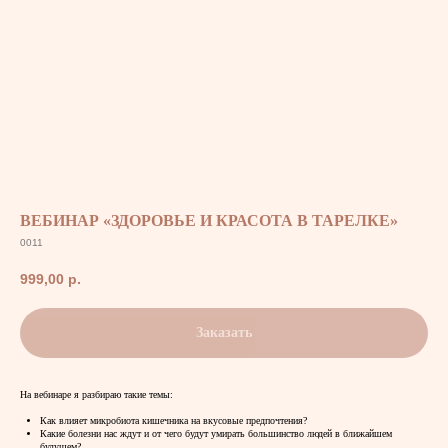
ВЕБИНАР «ЗДОРОВЬЕ И КРАСОТА В ТАРЕЛКЕ»
0011
999,00
р.
Заказать
На вебинаре я разбираю такие темы:
Как влияет микробиота кишечника на вкусовые предпочтения?
Какие болезни нас ждут и от чего будут умирать большинство людей в ближайшем
будущем?