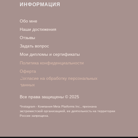
ИНФОРМАЦИЯ
Обо мне
Наши достижения
Отзывы
Задать вопрос
Мои дипломы и сертификаты
Политика конфиденциальности
Оферта
Согласие на обработку персональных
данных
Все права защищены © 2025
*Instagram - Компания Meta Platforms Inc., признана
экстремистской организацией, ее деятельность на территории
России запрещена.