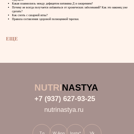
Какая взаимосвязь между дефицитом витамина Д и ожирением?
Почему не всегда получается избавиться от хронических заболеваний? Как это наконец уже
сделать?
Как слезть с сахарной иглы?
Правила составления здоровой полноценной тарелки.
ЕЩЕ
NUTRI
NASTYA
+7 (937) 627-93-25
nutrinastya.ru
Tg
W.App
Insta*
Vk