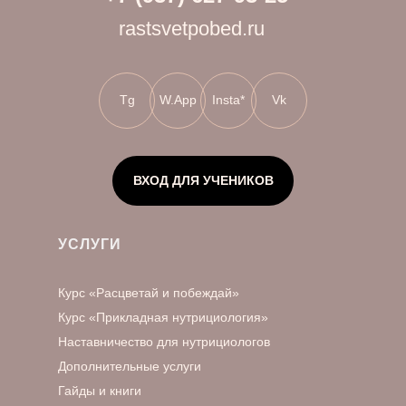
rastsvetpobed.ru
Tg
W.App
Insta*
Vk
ВХОД ДЛЯ УЧЕНИКОВ
УСЛУГИ
Курс «Расцветай и побеждай»
Курс «Прикладная нутрициология»
Наставничество для нутрициологов
Дополнительные услуги
Гайды и книги