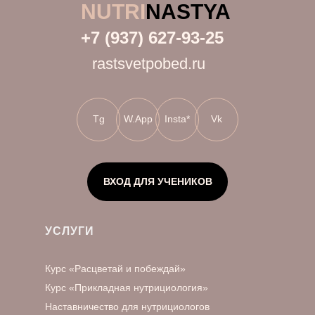
NUTRI
NASTYA
+7 (937) 627-93-25
rastsvetpobed.ru
Tg
W.App
Insta*
Vk
ВХОД ДЛЯ УЧЕНИКОВ
УСЛУГИ
Курс «Расцветай и побеждай»
Курс «Прикладная нутрициология»
Наставничество для нутрициологов