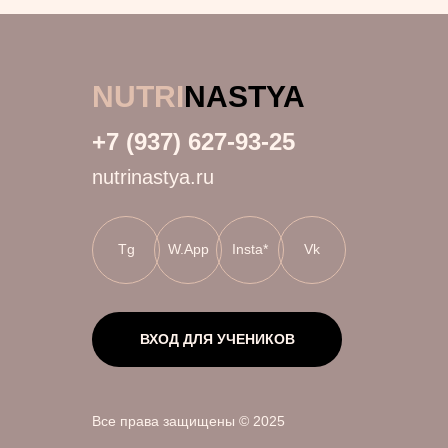
NUTRI
NASTYA
+7 (937) 627-93-25
nutrinastya.ru
Tg
W.App
Insta*
Vk
ВХОД ДЛЯ УЧЕНИКОВ
Все права защищены © 2025